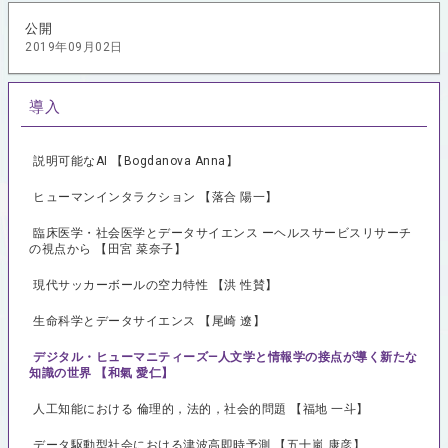
公開
2019年09月02日
導入
説明可能なAI 【Bogdanova Anna】
ヒューマンインタラクション 【落合 陽一】
臨床医学・社会医学とデータサイエンス ーヘルスサービスリサーチ
の視点から 【田宮 菜奈子】
現代サッカーボールの空力特性 【洪 性賛】
生命科学とデータサイエンス 【尾崎 遼】
デジタル・ヒューマニティーズ—人文学と情報学の接点が導く新たな
知識の世界 【和氣 愛仁】
人工知能における 倫理的，法的，社会的問題 【福地 一斗】
データ駆動型社会における津波高即時予測 【五十嵐 康彦】