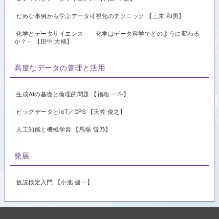
だめな事例から学ぶデータ可視化のテクニック 【三末 和男】
化学とデータサイエンス －化学はデータ科学でどのように変わる
か？－ 【田中 大輔】
高度なデータの管理と活用
生成AIの基礎と倫理的問題 【福地 一斗】
ビッグデータとIoT／CPS 【天笠 俊之】
人工知能と機械学習 【馬場 雪乃】
発展
仮説検定入門 【小池 健一】