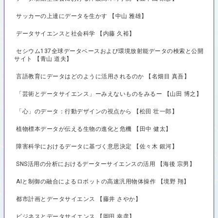
サッカーの上達にデータを生かす 【中山 雅雄】
データサイエンスと社会科学 【内藤 久裕】
セシウム137全球データベースおよび環境放射能データの検索と公開
サイト 【青山 道夫】
言語教育にデータはどのように活用されるのか 【名畑目 真吾】
「芸術とデータサイエンス」ーみえないものをみるー 【山田 博之】
「心」のデータ：行動デザインの視点から 【松田 壮一郎】
植物標本データが伝える生物の進化と危機 【田中 健太】
障害科学におけるデータに基づく意思決定 【佐々木 銀河】
SNS活用の分析におけるデーターサイエンスの活用 【海後 宗男】
AIと制御の融合によるロボットの高速汎用物体操作 【境野 翔】
都市計画とデータサイエンス 【藤井 さやか】
ビジネスとデータサイエンス 【岡田 幸彦】