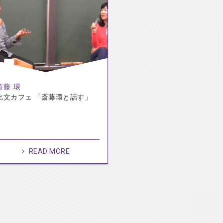
斎藤 環
比文カフェ 「斎藤環と話す」
READ MORE