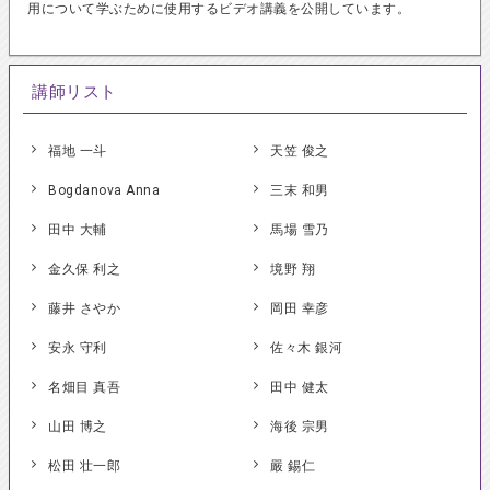
用について学ぶために使用するビデオ講義を公開しています。
講師リスト
福地 一斗
天笠 俊之
Bogdanova Anna
三末 和男
田中 大輔
馬場 雪乃
金久保 利之
境野 翔
藤井 さやか
岡田 幸彦
安永 守利
佐々木 銀河
名畑目 真吾
田中 健太
山田 博之
海後 宗男
松田 壮一郎
嚴 錫仁