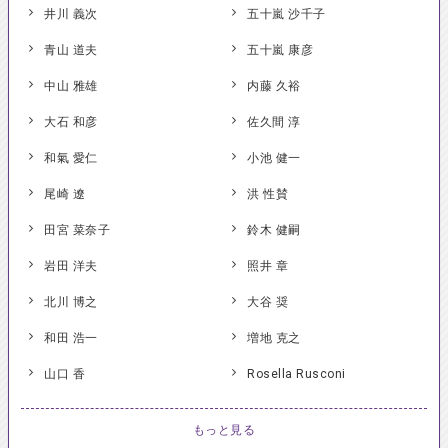
井川 義次
五十嵐 沙千子
青山 道夫
五十嵐 康彦
中山 雅雄
内藤 久裕
大石 和彦
佐久間 淳
和氣 愛仁
小池 健一
尾崎 遼
洪 性賛
田宮 菜奈子
鈴木 健嗣
岩田 洋夫
照井 章
北川 博之
大谷 奨
和田 浩一
増地 克之
山口 香
Rosella Rusconi
もっと見る