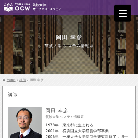
岡田 幸彦
筑波大学 システム情報系
Home
/
講師
/
岡田 幸彦
講師
岡田 幸彦
筑波大学 システム情報系
1978年 東京都に生まれる
2001年 横浜国立大学経営学部卒業
2006年 一橋大学大学院商学研究科修了，博士