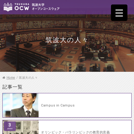
筑波大の人々
Home
/
筑波大の人々
記事一覧
Campus in Campus
3
articles
オリンピック・パラリンピックの教育的意義