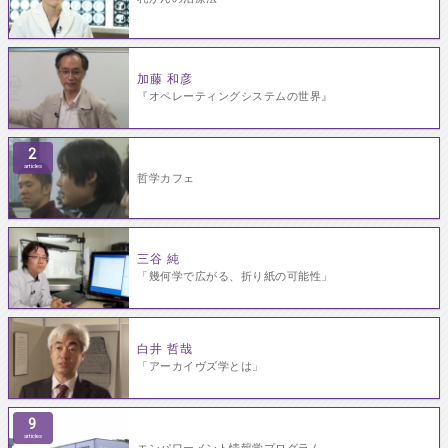
加藤 和彦
『オペレーティングシステムの世界』
2
articles
哲学カフェ
三谷 純
「幾何学で広がる、折り紙の可能性」
白井 哲哉
「アーカイヴズ学とは」
9
articles