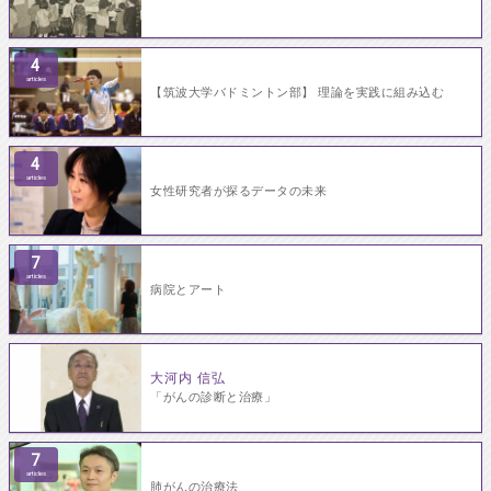
4
articles
【筑波大学バドミントン部】 理論を実践に組み込む
4
articles
女性研究者が探るデータの未来
7
articles
病院とアート
大河内 信弘
「がんの診断と治療」
7
articles
肺がんの治療法