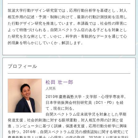
筑波大学行動デザイン研究室では，応用行動分析学を基礎とし，対人
相互作用の記述・予測・制御に向けて，最新の行動計測技術を活用し
た行動デザイン研究を推進しています。本講義では，社会性の障害に
よって特徴づけられる，自閉スペクトラム症のある子どもを対象とし
た研究を主な例として，いかに，科学的・客観的なデータを通じて心
的現象を明らかにしていくか，解説します。
プロフィール
松田 壮一郎
人間系
2010年慶應義塾大学・文学部・心理学専攻卒。
日本学術振興会特別研究員（DC1・PD）を経
て，現在に到る。
自閉スペクトラム症未就学児を対象とした早期
発達支援，社会的刺激に対する眼球運動，対人相互作用の計測と促
進，コンピュータに基づく訓練，保護者支援，応用行動分析学に興味
を持つ。2016年，自閉スペクトラム症児の感情認知に関する研究にて
慶應義塾大学より博士（心理学）の学位取得。2020年より筑波大学行