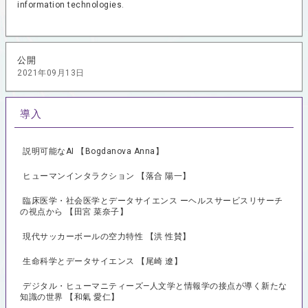
information technologies.
公開
2021年09月13日
導入
説明可能なAI 【Bogdanova Anna】
ヒューマンインタラクション 【落合 陽一】
臨床医学・社会医学とデータサイエンス ーヘルスサービスリサーチ
の視点から 【田宮 菜奈子】
現代サッカーボールの空力特性 【洪 性賛】
生命科学とデータサイエンス 【尾崎 遼】
デジタル・ヒューマニティーズ—人文学と情報学の接点が導く新たな
知識の世界 【和氣 愛仁】