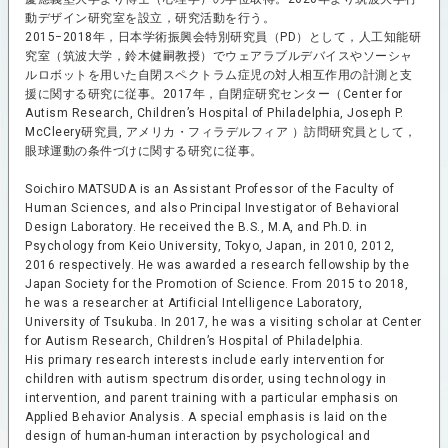
動デザイン研究室を設立，研究活動を行う。
2015−2018年，日本学術振興会特別研究員（PD）として，人工知能研
究室（筑波大学，鈴木健嗣教授）でウェアラブルデバイスやソーシャ
ルロボットを用いた自閉スペクトラム症児の対人相互作用の計測と支
援に関する研究に従事。2017年，自閉症研究センター（Center for
Autism Research, Children’s Hospital of Philadelphia, Joseph P.
McCleery研究員, アメリカ・フィラデルフィア ）訪問研究員として，
眼球運動の条件づけに関する研究に従事。
Soichiro MATSUDA is an Assistant Professor of the Faculty of
Human Sciences, and also Principal Investigator of Behavioral
Design Laboratory. He received the B.S., M.A, and Ph.D. in
Psychology from Keio University, Tokyo, Japan, in 2010, 2012,
2016 respectively. He was awarded a research fellowship by the
Japan Society for the Promotion of Science. From 2015 to 2018,
he was a researcher at Artificial Intelligence Laboratory,
University of Tsukuba. In 2017, he was a visiting scholar at Center
for Autism Research, Children’s Hospital of Philadelphia.
His primary research interests include early intervention for
children with autism spectrum disorder, using technology in
intervention, and parent training with a particular emphasis on
Applied Behavior Analysis. A special emphasis is laid on the
design of human-human interaction by psychological and