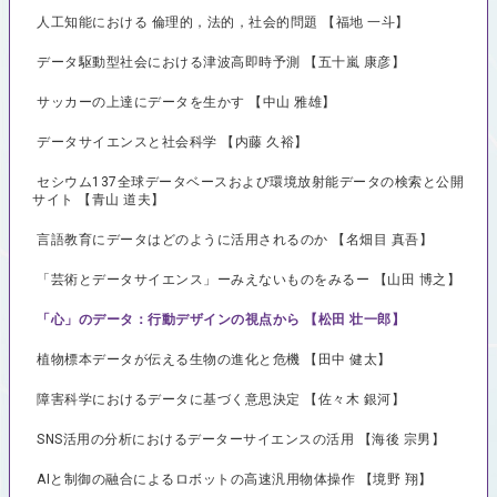
人工知能における 倫理的，法的，社会的問題 【福地 一斗】
データ駆動型社会における津波高即時予測 【五十嵐 康彦】
サッカーの上達にデータを生かす 【中山 雅雄】
データサイエンスと社会科学 【内藤 久裕】
セシウム137全球データベースおよび環境放射能データの検索と公開
サイト 【青山 道夫】
言語教育にデータはどのように活用されるのか 【名畑目 真吾】
「芸術とデータサイエンス」ーみえないものをみるー 【山田 博之】
「心」のデータ：行動デザインの視点から 【松田 壮一郎】
植物標本データが伝える生物の進化と危機 【田中 健太】
障害科学におけるデータに基づく意思決定 【佐々木 銀河】
SNS活用の分析におけるデーターサイエンスの活用 【海後 宗男】
AIと制御の融合によるロボットの高速汎用物体操作 【境野 翔】