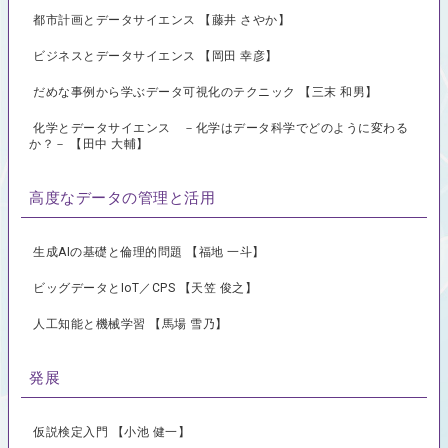
都市計画とデータサイエンス 【藤井 さやか】
ビジネスとデータサイエンス 【岡田 幸彦】
だめな事例から学ぶデータ可視化のテクニック 【三末 和男】
化学とデータサイエンス －化学はデータ科学でどのように変わる
か？－ 【田中 大輔】
高度なデータの管理と活用
生成AIの基礎と倫理的問題 【福地 一斗】
ビッグデータとIoT／CPS 【天笠 俊之】
人工知能と機械学習 【馬場 雪乃】
発展
仮説検定入門 【小池 健一】