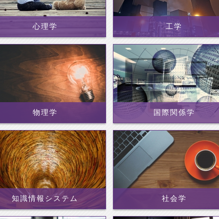
心理学
工学
物理学
国際関係学
知識情報システム
社会学