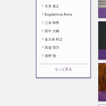
天笠 俊之
Bogdanova Anna
三末 和男
田中 大輔
金久保 利之
馬場 雪乃
境野 翔
もっと見る