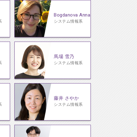
Bogdanova Anna
系
システム情報系
馬場 雪乃
系
システム情報系
藤井 さやか
系
システム情報系