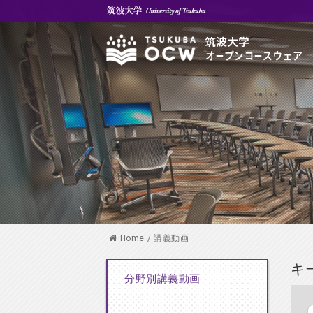
Home
/
講義動画
キ
分野別講義動画