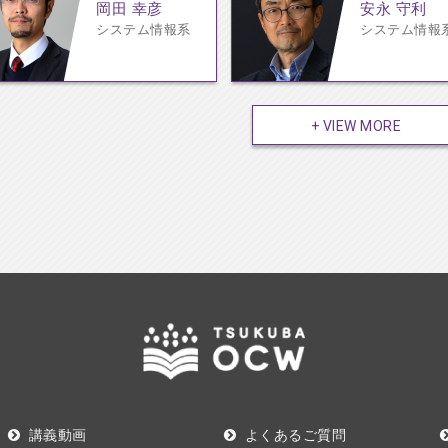
岡田 幸彦
安永 守利
システム情報系
システム情報
+ VIEW MORE
講義動画
よくあるご質問