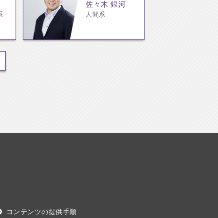
佐々木 銀河
系
人間系
コンテンツの提供手順