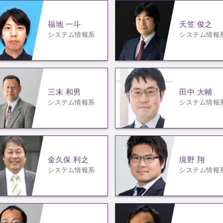
福地 一斗
天笠 俊之
システム情報系
システム情報
三末 和男
田中 大輔
システム情報系
システム情報
金久保 利之
境野 翔
システム情報系
システム情報