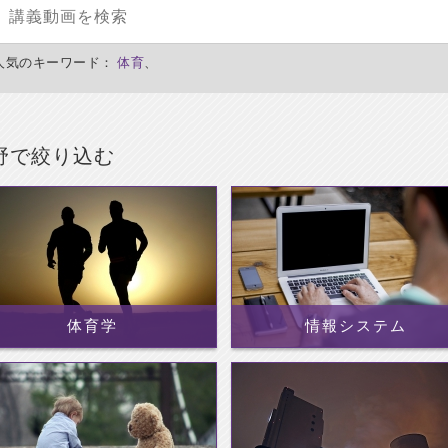
人気のキーワード：
体育
、
野で絞り込む
体育学
情報システム