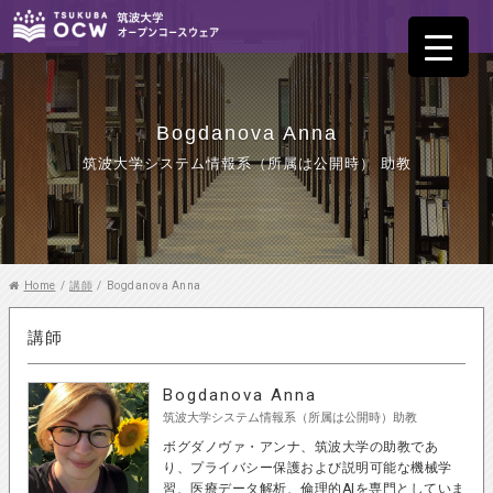
Bogdanova Anna
筑波大学システム情報系（所属は公開時） 助教
Home
/
講師
/
Bogdanova Anna
講師
Bogdanova Anna
筑波大学システム情報系（所属は公開時）助教
ボグダノヴァ・アンナ、筑波大学の助教であ
り、プライバシー保護および説明可能な機械学
習、医療データ解析、倫理的AIを専門としていま