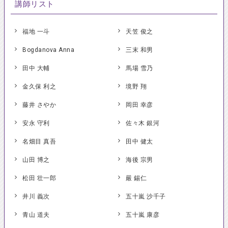
講師リスト
福地 一斗
天笠 俊之
Bogdanova Anna
三末 和男
田中 大輔
馬場 雪乃
金久保 利之
境野 翔
藤井 さやか
岡田 幸彦
安永 守利
佐々木 銀河
名畑目 真吾
田中 健太
山田 博之
海後 宗男
松田 壮一郎
嚴 錫仁
井川 義次
五十嵐 沙千子
青山 道夫
五十嵐 康彦