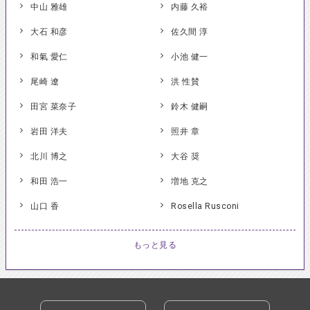
中山 雅雄
内藤 久裕
大石 和彦
佐久間 淳
和氣 愛仁
小池 健一
尾崎 遼
洪 性賛
田宮 菜奈子
鈴木 健嗣
岩田 洋夫
照井 章
北川 博之
大谷 奨
和田 浩一
増地 克之
山口 香
Rosella Rusconi
もっと見る