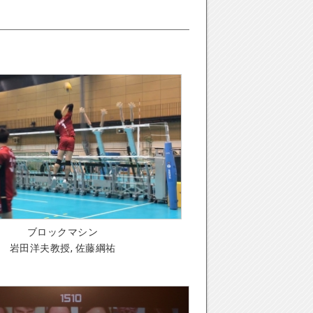
ブロックマシン
岩田洋夫教授, 佐藤綱祐