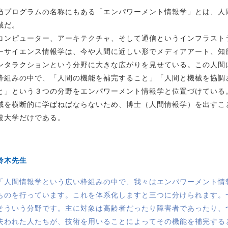
当プログラムの名称にもある「エンパワーメント情報学」とは、人
域だ。
コンピューター、アーキテクチャ、そして通信というインフラスト
ーサイエンス情報学は、今や人間に近しい形でメディアアート、知
ンタラクションという分野に大きな広がりを見せている。この人間
枠組みの中で、「人間の機能を補完すること」「人間と機械を協調
と」という３つの分野をエンパワーメント情報学と位置づけている
域を横断的に学ばねばならないため、博士（人間情報学）を出すこ
波大学だけである。
鈴木先生
「人間情報学という広い枠組みの中で、我々はエンパワーメント情
ものを行っています。これを体系化しますと三つに分けられます。
そういう分野です。主に対象は高齢者だったり障害者であったり、
失われた人たちが、技術を用いることによってその機能を補完する