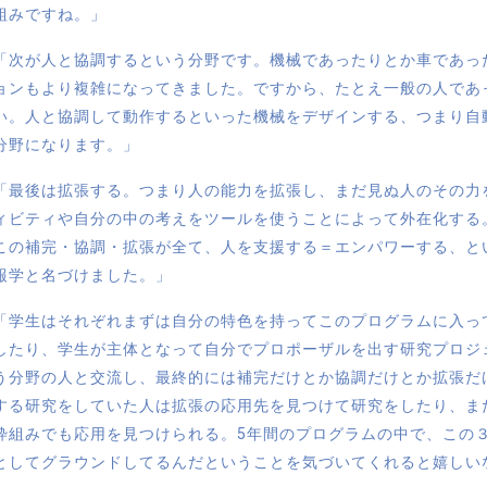
組みですね。」
「次が人と協調するという分野です。機械であったりとか車であっ
ョンもより複雑になってきました。ですから、たとえ一般の人であ
い。人と協調して動作するといった機械をデザインする、つまり自
分野になります。」
「最後は拡張する。つまり人の能力を拡張し、まだ見ぬ人のその力
ィビティや自分の中の考えをツールを使うことによって外在化する
この補完・協調・拡張が全て、人を支援する＝エンパワーする、と
報学と名づけました。」
「学生はそれぞれまずは自分の特色を持ってこのプログラムに入っ
したり、学生が主体となって自分でプロポーザルを出す研究プロジ
う分野の人と交流し、最終的には補完だけとか協調だけとか拡張だ
する研究をしていた人は拡張の応用先を見つけて研究をしたり、ま
枠組みでも応用を見つけられる。5年間のプログラムの中で、この
としてグラウンドしてるんだということを気づいてくれると嬉しい