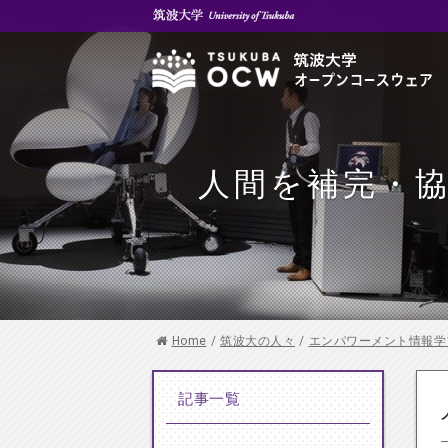
人間を補完・
Home
/
筑波大の人々
/
エンパワーメント情報学
記事一覧