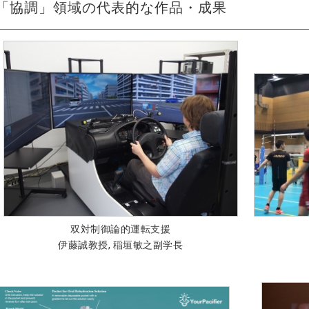
「協調」領域の代表的な作品・成果
双対制御論的運転支援
伊藤誠教授, 稲垣敏之副学長