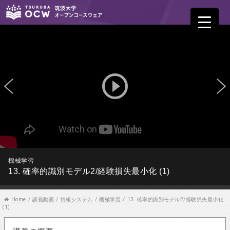
play_circle_outline
機械学習
13. 確率的識別モデル2/経験損失最小化 (1)
Home
/
講義動画
/
情報システム
/
機械学習
/
13. 確率的識別モデル2/経験損失最小化
(1)