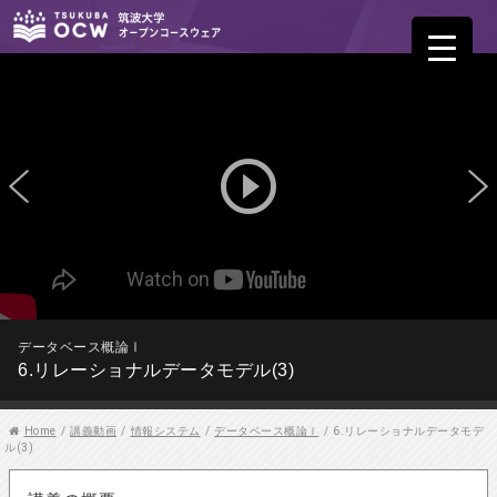
play_circle_outline
データベース概論Ⅰ
6.リレーショナルデータモデル(3)
Home
/
講義動画
/
情報システム
/
データベース概論Ⅰ
/
6.リレーショナルデータモデ
ル(3)