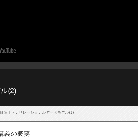
(2)
概論Ⅰ
/
5.リレーショナルデータモデル(2)
講義の概要