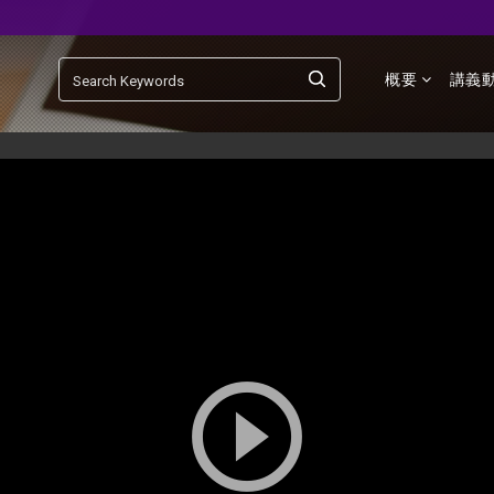
概要
講義
play_circle_outline