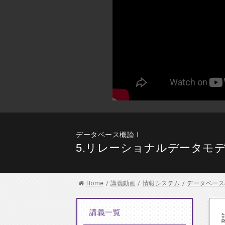
データベース概論Ⅰ
5.リレーショナルデータモデル
Home
/
講義動画
/
情報システム
/
データベース
講義一覧