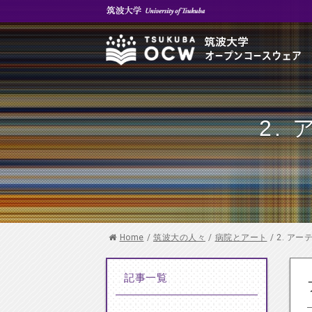
2.
Home
/
筑波大の人々
/
病院とアート
/
2. ア
記事一覧