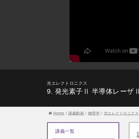
光エレクトロニクス
9. 発光素子Ⅱ 半導体レーザ
Home
/
講義動画
/
物理学
/
光エレクトロニクス
講義一覧