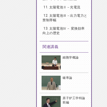
11. 太陽電池Ⅱ－光電流
12. 太陽電池Ⅲ－出力電力と
禁制帯幅
13. 太陽電池Ⅳ－ 変換効率
向上の歴史
関連講義
細胞学概論
確率論
原子炉工学特論
前編