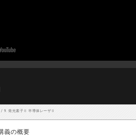
Ⅱ
/
9. 発光素子Ⅱ 半導体レーザⅡ
講義の概要