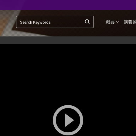
概要
講義
play_circle_outline