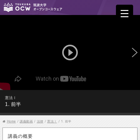
play_circle_outline
憲法Ⅰ
1. 前半
Home
/
講義動画
/
法律
/
憲法Ⅰ
/
1. 前半
講義の概要