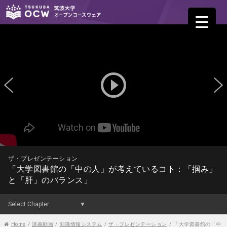
play_circle_outline
ザ・プレゼンテーション
「大学図書館の「中の人」が考えているコト：「掴み」
と「肝」のバランス」
Home
/
講義動画
/
知識情報システム
/
ザ・プレゼンテーション
/
「大学図書館の「中