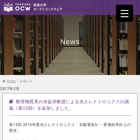
News
Home
/
お知らせ
2017年2月
数理物質系の末益崇教授による光エレクトロニクスの講
義（第13回）を追加しました。
第13回 2016年度光エレクトロニクス「太陽電池Ⅳ－ 変換効率向上の
歴史」