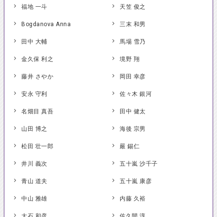
福地 一斗
天笠 俊之
Bogdanova Anna
三末 和男
田中 大輔
馬場 雪乃
金久保 利之
境野 翔
藤井 さやか
岡田 幸彦
安永 守利
佐々木 銀河
名畑目 真吾
田中 健太
山田 博之
海後 宗男
松田 壮一郎
嚴 錫仁
井川 義次
五十嵐 沙千子
青山 道夫
五十嵐 康彦
中山 雅雄
内藤 久裕
大石 和彦
佐久間 淳