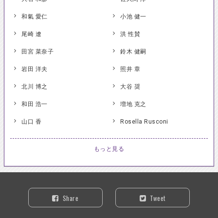
和氣 愛仁
小池 健一
尾崎 遼
洪 性賛
田宮 菜奈子
鈴木 健嗣
岩田 洋夫
照井 章
北川 博之
大谷 奨
和田 浩一
増地 克之
山口 香
Rosella Rusconi
もっと見る
Share
Tweet