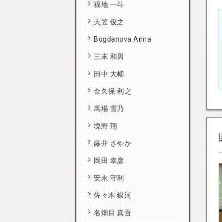
福地 一斗
天笠 俊之
Bogdanova Anna
三末 和男
田中 大輔
金久保 利之
馬場 雪乃
境野 翔
藤井 さやか
岡田 幸彦
安永 守利
佐々木 銀河
名畑目 真吾