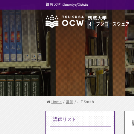
Home
/
講師
/
J.T.Smith
講師リスト