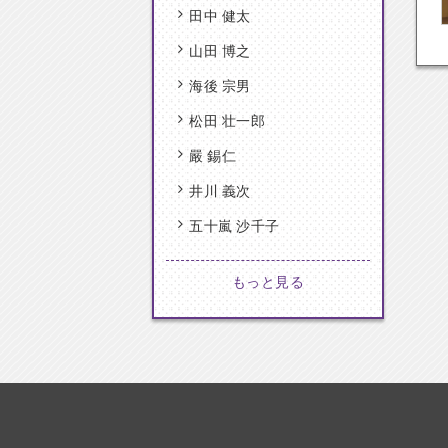
田中 健太
山田 博之
海後 宗男
松田 壮一郎
嚴 錫仁
井川 義次
五十嵐 沙千子
もっと見る