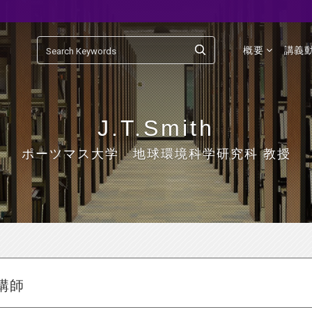
概要
講義
J.T.Smith
ポーツマス大学 地球環境科学研究科 教授
講師