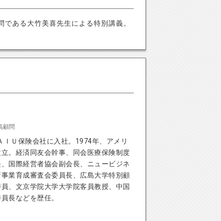
問である大竹美喜先生による特別講義。
高顧問
ＡＩＵ保険会社に入社。1974年、アメリ
設立。経済同友会幹事、同会医療保険制度
長、国際経営者協会副会長、ニュービジネ
新事業育成審査会委員長、広島大学特別顧
委員、文京学院大学大学院客員教授、中国
委員長などを歴任。