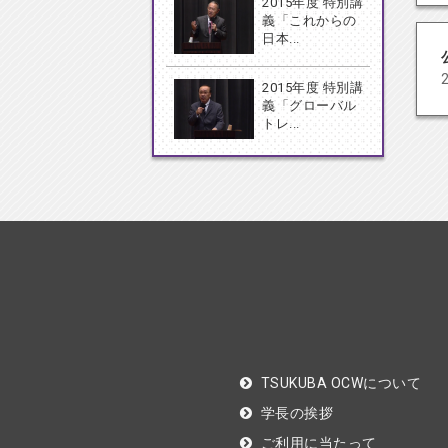
2015年度 特別講
義「これからの
日本...
2015年度 特別講
義「グローバル
トレ...
TSUKUBA OCWについて
学長の挨拶
ご利用に当たって