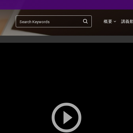
概要
講義
play_circle_outline