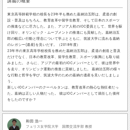
講義の概要
東京高等師範学校の校長を23年半も務めた嘉納治五郎は、柔道の創
設・普及はもちろん、教育改革や留学生教育、そして日本のスポーツ
の推進などに尽力した。また、アジア人初のIOC委員として、世界を駆
け回り、オリンピック・ムーブメントの推進にも貢献した。嘉納治五
郎の幅広い行動と理念について学ぶとともに、筑波大学に流れる嘉納
のレガシー(遺産)を見いだす。（2018年度）
23年半の東京高等学校校長を務めた嘉納治五郎は、柔道の創造と普及
だけでなく、日本の教育改革、留学生教育、スポーツ振興にも取り組
みました。 さらに、アジアの最初のIOCメンバーとして、彼は世界中
を走り、オリンピック運動の推進に貢献しました。 嘉納治五郎の様々
な行動と哲学を学び、筑波大学のための嘉納の遺産を見いだしましょ
う。
新しいIOCメンバーのクーベルタンは、教育改革の熱心な熱狂者だっ
た。嘉納は正しい人物だった。 彼はIOCメンバーとして就任した後何
をしたのですか？
和田 浩一
フェリス女学院大学 国際交流学部 教授