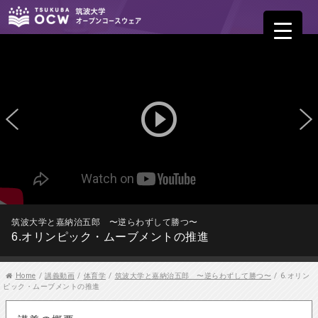
play_circle_outline
筑波大学と嘉納治五郎 〜逆らわずして勝つ〜
6.オリンピック・ムーブメントの推進
Home
/
講義動画
/
体育学
/
筑波大学と嘉納治五郎 〜逆らわずして勝つ〜
/
6.オリン
ピック・ムーブメントの推進